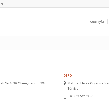
 75
Anasayfa
DEPO
okak No:1639, Okmeydanı no:292
Makine İhtisas Organize San
Türkiye
+90 262 642 63 40