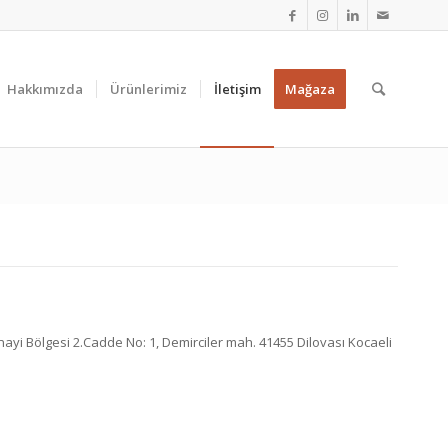
Hakkımızda
Ürünlerimiz
İletişim
Mağaza
ayi Bölgesi 2.Cadde No: 1, Demirciler mah. 41455 Dilovası Kocaeli