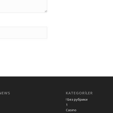
 NEWS
KATEGORILER
! Без рубрики
1
Casino