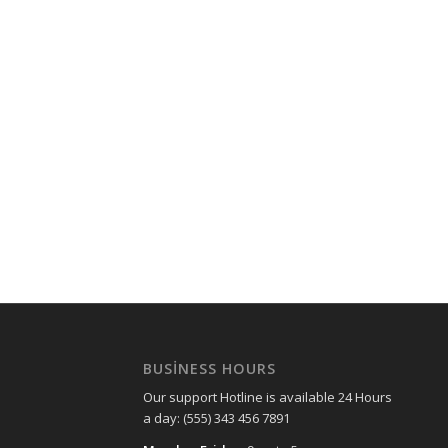
BUSINESS HOURS
Our support Hotline is available 24 Hours
a day: (555) 343 456 7891