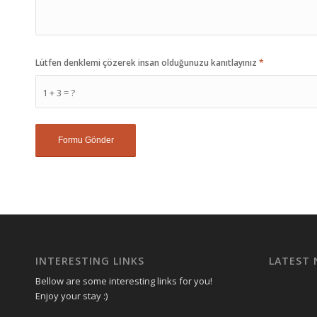
Lütfen denklemi çözerek insan olduğunuzu kanıtlayınız
*
1 + 3 = ?
INTERESTING LINKS
LATEST
Bellow are some interesting links for you!
Enjoy your stay :)