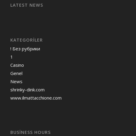
LATEST NEWS
KATEGORILER
! Без рубрики
1
Casino
Genel
News
shrinky-dink.com
www.ilmattacchione.com
BUSINESS HOURS